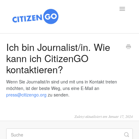
Toggle
Navigatio
SUPPORT HOME
Ich bin Journalist/in. Wie
kann ich CitizenGO
ARTIKEL
kontaktieren?
ÜBER UNS
Wenn Sie Journalist/in sind und mit uns in Kontakt treten
HIGHLIGHTS
möchten, ist der beste Weg, uns eine E-Mail an
press@citizengo.org
zu senden.
SPENDEN
Zuletzt aktualisiert am Januar 17, 2024